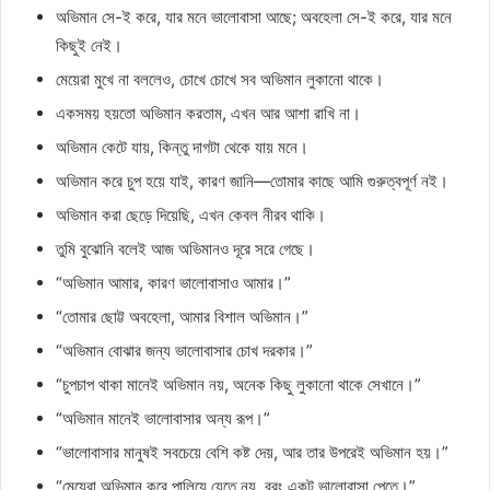
অভিমান সে-ই করে, যার মনে ভালোবাসা আছে; অবহেলা সে-ই করে, যার মনে
কিছুই নেই।
মেয়েরা মুখে না বললেও, চোখে চোখে সব অভিমান লুকানো থাকে।
একসময় হয়তো অভিমান করতাম, এখন আর আশা রাখি না।
অভিমান কেটে যায়, কিন্তু দাগটা থেকে যায় মনে।
অভিমান করে চুপ হয়ে যাই, কারণ জানি—তোমার কাছে আমি গুরুত্বপূর্ণ নই।
অভিমান করা ছেড়ে দিয়েছি, এখন কেবল নীরব থাকি।
তুমি বুঝোনি বলেই আজ অভিমানও দূরে সরে গেছে।
“অভিমান আমার, কারণ ভালোবাসাও আমার।”
“তোমার ছোট্ট অবহেলা, আমার বিশাল অভিমান।”
“অভিমান বোঝার জন্য ভালোবাসার চোখ দরকার।”
“চুপচাপ থাকা মানেই অভিমান নয়, অনেক কিছু লুকানো থাকে সেখানে।”
“অভিমান মানেই ভালোবাসার অন্য রূপ।”
“ভালোবাসার মানুষই সবচেয়ে বেশি কষ্ট দেয়, আর তার উপরেই অভিমান হয়।”
“মেয়েরা অভিমান করে পালিয়ে যেতে নয়, বরং একটু ভালোবাসা পেতে।”