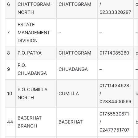
6
CHATTOGRAM-
CHATTOGRAM
/
NORTH
02333320297
ESTATE
7
MANAGEMENT
–
–
–
DIVISION
8
P.O. PATYA
CHATTOGRAM
01714085260
p
P.O.
9
CHUADANGA
–
–
CHUADANGA
01711434628
P.O. CUMILLA
10
CUMILLA
/
c
NORTH
02334406569
01755530671
BAGERHAT
44
BAGERHAT
/
b
BRANCH
02477751707