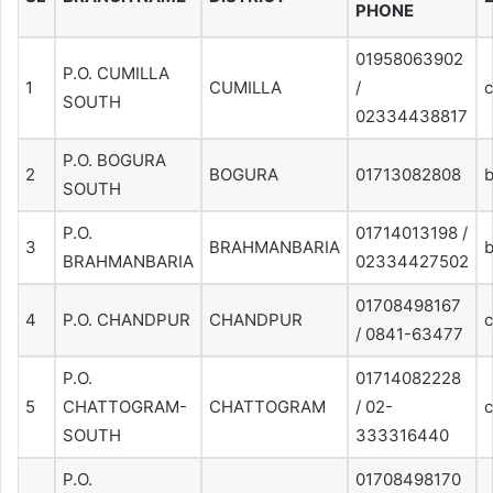
PHONE
01958063902
P.O. CUMILLA
1
CUMILLA
/
c
SOUTH
02334438817
P.O. BOGURA
2
BOGURA
01713082808
SOUTH
P.O.
01714013198 /
3
BRAHMANBARIA
BRAHMANBARIA
02334427502
01708498167
4
P.O. CHANDPUR
CHANDPUR
/ 0841-63477
P.O.
01714082228
5
CHATTOGRAM-
CHATTOGRAM
/ 02-
SOUTH
333316440
P.O.
01708498170