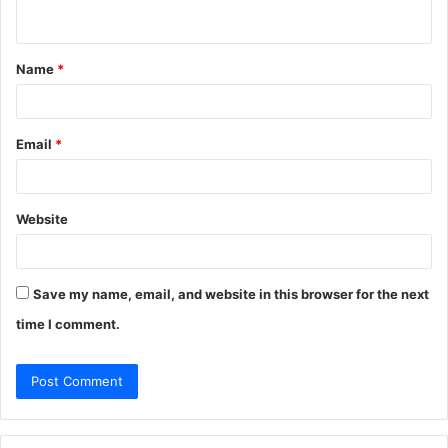
n
t
Name
*
*
Email
*
Website
Save my name, email, and website in this browser for the next
time I comment.