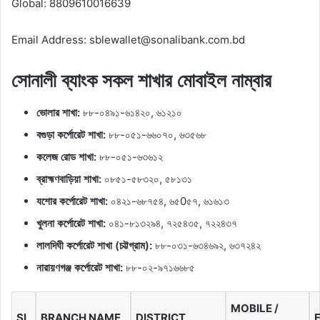
Global: 8809610016639
Email Address: sblewallet@sonalibank.com.bd
সোনালী ব্যাংক সকল শাখার মোবাইল নাম্বার
ভোলার শাখা:
৮৮-০৪৯১-৬১৪২০, ৬১২১০
বগুড়া কর্পোরেট শাখা:
৮৮-০৫১-৬৬০৭০, ৬৩৫৬৮
কলেজ রোড শাখা:
৮৮-০৫১-৬৩৬১২
ব্রাহ্মণবাড়িয়া শাখা:
০৮৫১-৫৮৩২০, ৫৮১৩১
যশোর কর্পোরেট শাখা:
০৪২১-৬৮৭৫৪, ৬৫0৫৭, ৬১৬১৩
খুলনা কর্পোরেট শাখা:
০৪১-৮১৩২৯৪, ৭২৫৪৩৫, ৭২২৪৩৭
লালদিঘী কর্পোরেট শাখা (চট্টগ্রাম):
৮৮-০৩১-৬৩৪৬৯২, ৬৩৭২৪২
নারায়ণগঞ্জ কর্পোরেট শাখা:
৮৮-০২-৯৭১৬৬৮৫
MOBILE /
SL
BRANCH NAME
DISTRICT