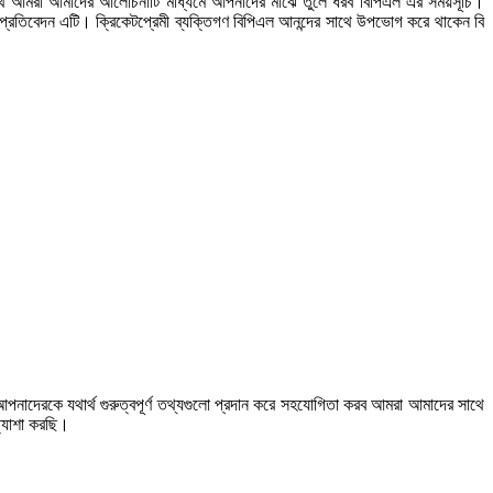
 সাথে আমরা আমাদের আলোচনাটি মাধ্যমে আপনাদের মাঝে তুলে ধরব বিপিএল এর সময়সূচি।
 প্রতিবেদন এটি। ক্রিকেটপ্রেমী ব্যক্তিগণ বিপিএল আনন্দের সাথে উপভোগ করে থাকেন বি
পনাদেরকে যথার্থ গুরুত্বপূর্ণ তথ্যগুলো প্রদান করে সহযোগিতা করব আমরা আমাদের সাথে
ত্যাশা করছি।