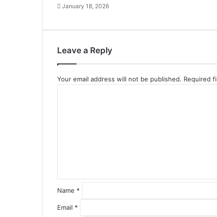
January 18, 2026
Leave a Reply
Your email address will not be published.
Required f
C
o
m
m
e
n
t
*
Name
*
Email
*