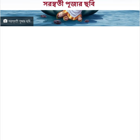
সরস্বতী পূজার ছবি