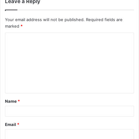
Leave a Reply
Your email address will not be published.
Required fields are
marked
*
C
o
m
m
e
n
t
Name
*
*
Email
*