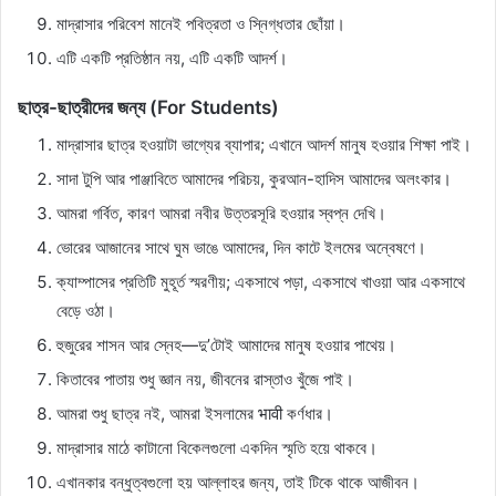
মাদ্রাসার পরিবেশ মানেই পবিত্রতা ও স্নিগ্ধতার ছোঁয়া।
এটি একটি প্রতিষ্ঠান নয়, এটি একটি আদর্শ।
ছাত্র-ছাত্রীদের জন্য (For Students)
মাদ্রাসার ছাত্র হওয়াটা ভাগ্যের ব্যাপার; এখানে আদর্শ মানুষ হওয়ার শিক্ষা পাই।
সাদা টুপি আর পাঞ্জাবিতে আমাদের পরিচয়, কুরআন-হাদিস আমাদের অলংকার।
আমরা গর্বিত, কারণ আমরা নবীর উত্তরসূরি হওয়ার স্বপ্ন দেখি।
ভোরের আজানের সাথে ঘুম ভাঙে আমাদের, দিন কাটে ইলমের অন্বেষণে।
ক্যাম্পাসের প্রতিটি মুহূর্ত স্মরণীয়; একসাথে পড়া, একসাথে খাওয়া আর একসাথে
বেড়ে ওঠা।
হুজুরের শাসন আর স্নেহ—দু’টোই আমাদের মানুষ হওয়ার পাথেয়।
কিতাবের পাতায় শুধু জ্ঞান নয়, জীবনের রাস্তাও খুঁজে পাই।
আমরা শুধু ছাত্র নই, আমরা ইসলামের भावी কর্ণধার।
মাদ্রাসার মাঠে কাটানো বিকেলগুলো একদিন স্মৃতি হয়ে থাকবে।
এখানকার বন্ধুত্বগুলো হয় আল্লাহর জন্য, তাই টিকে থাকে আজীবন।