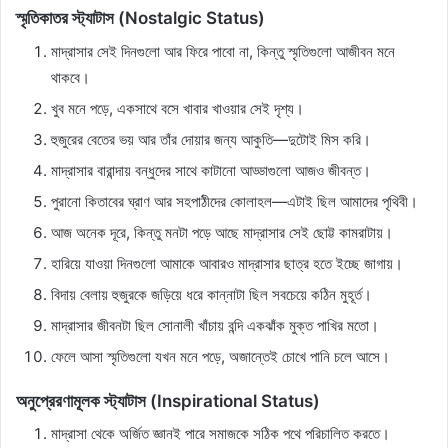
স্মৃতিকাতর স্ট্যাটাস (Nostalgic Status)
মাদ্রাসার সেই দিনগুলো আর ফিরে পাবো না, কিন্তু স্মৃতিগুলো আজীবন মনে
থাকবে।
খুব মনে পড়ে, একসাথে বসে খাবার খাওয়ার সেই দৃশ্য।
হুজুরের বেতের ভয় আর তাঁর দোয়ার জন্য আকুতি—দুটোই মিস করি।
মাদ্রাসার বারান্দায় বন্ধুদের সাথে কাটানো আড্ডাগুলো আজও জীবন্ত।
পুরানো কিতাবের ঘ্রাণ আর সহপাঠীদের কোলাহল—এটাই ছিল আমাদের পৃথিবী।
আজ অনেক দূরে, কিন্তু মনটা পড়ে আছে মাদ্রাসার সেই ছোট্ট কামরাটায়।
হারিয়ে যাওয়া দিনগুলো আমাকে আবারও মাদ্রাসার ছাত্র হতে ইচ্ছে জাগায়।
বিদায় বেলায় হুজুরকে জড়িয়ে ধরে কান্নাটা ছিল সবচেয়ে কঠিন মুহূর্ত।
মাদ্রাসার জীবনটা ছিল সোনালী খাঁচায় বন্দি একঝাঁক মুক্ত পাখির মতো।
ফেলে আসা স্মৃতিগুলো যখন মনে পড়ে, অজান্তেই চোখে পানি চলে আসে।
অনুপ্রেরণামূলক স্ট্যাটাস (Inspirational Status)
মাদ্রাসা থেকে অর্জিত জ্ঞানই পারে সমাজকে সঠিক পথে পরিচালিত করতে।