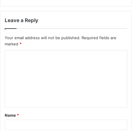
Leave a Reply
Your email address will not be published.
Required fields are
marked
*
C
o
m
m
e
n
t
Name
*
*