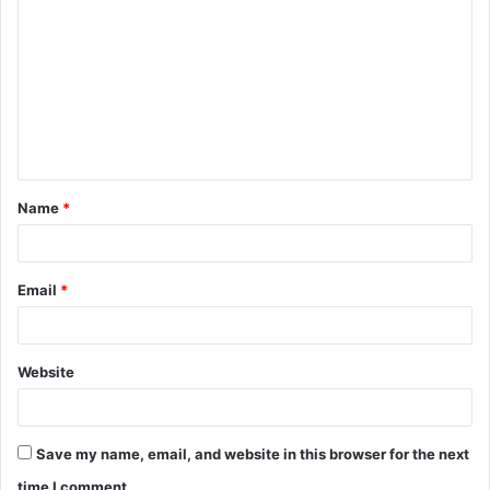
o
m
m
e
n
t
Name
*
*
Email
*
Website
Save my name, email, and website in this browser for the next
time I comment.