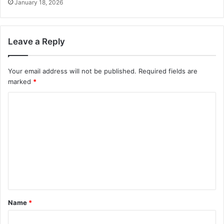
January 18, 2026
Leave a Reply
Your email address will not be published.
Required fields are
marked
*
C
o
m
m
e
n
t
Name
*
*