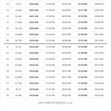
লন্ডন রমজানের ক্যালেন্ডার ২০২৫