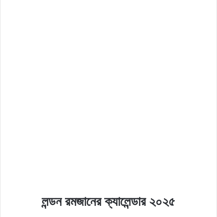
লন্ডন রমজানের ক্যালেন্ডার ২০২৫