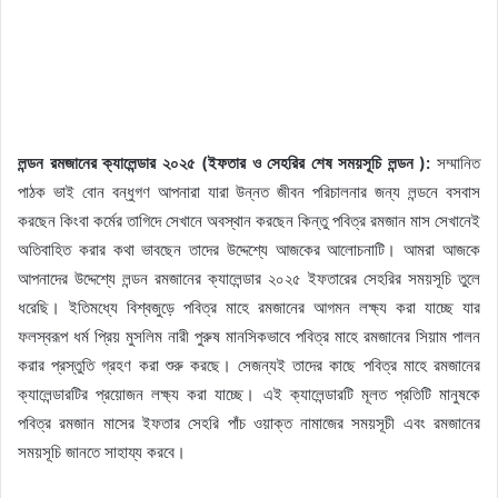
লন্ডন রমজানের ক্যালেন্ডার ২০২৫ (ইফতার ও সেহরির শেষ সময়সূচি লন্ডন ):
সম্মানিত
পাঠক ভাই বোন বন্ধুগণ আপনারা যারা উন্নত জীবন পরিচালনার জন্য লন্ডনে বসবাস
করছেন কিংবা কর্মের তাগিদে সেখানে অবস্থান করছেন কিন্তু পবিত্র রমজান মাস সেখানেই
অতিবাহিত করার কথা ভাবছেন তাদের উদ্দেশ্যে আজকের আলোচনাটি। আমরা আজকে
আপনাদের উদ্দেশ্যে লন্ডন রমজানের ক্যালেন্ডার ২০২৫ ইফতারের সেহরির সময়সূচি তুলে
ধরেছি। ইতিমধ্যে বিশ্বজুড়ে পবিত্র মাহে রমজানের আগমন লক্ষ্য করা যাচ্ছে যার
ফলস্বরূপ ধর্ম প্রিয় মুসলিম নারী পুরুষ মানসিকভাবে পবিত্র মাহে রমজানের সিয়াম পালন
করার প্রস্তুতি গ্রহণ করা শুরু করছে। সেজন্যই তাদের কাছে পবিত্র মাহে রমজানের
ক্যালেন্ডারটির প্রয়োজন লক্ষ্য করা যাচ্ছে। এই ক্যালেন্ডারটি মূলত প্রতিটি মানুষকে
পবিত্র রমজান মাসের ইফতার সেহরি পাঁচ ওয়াক্ত নামাজের সময়সূচী এবং রমজানের
সময়সূচি জানতে সাহায্য করবে।