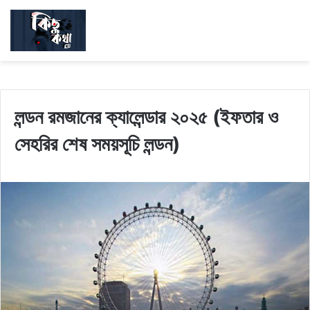
লন্ডন রমজানের ক্যালেন্ডার ২০২৫ (ইফতার ও
সেহরির শেষ সময়সূচি লন্ডন)