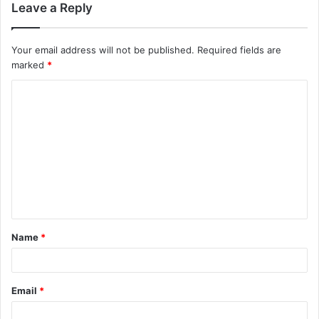
Leave a Reply
Your email address will not be published.
Required fields are
marked
*
C
o
m
m
e
n
t
Name
*
*
Email
*