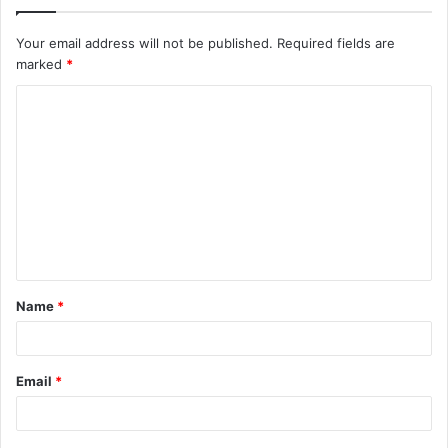
Your email address will not be published.
Required fields are
marked
*
C
o
m
m
e
n
t
Name
*
*
Email
*