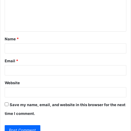
m
e
n
t
Name
*
*
Email
*
Website
Save my name, email, and website in this browser for the next
time I comment.