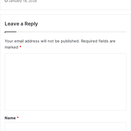
January 18, 2026
Leave a Reply
Your email address will not be published.
Required fields are
marked
*
C
o
m
m
e
n
t
Name
*
*