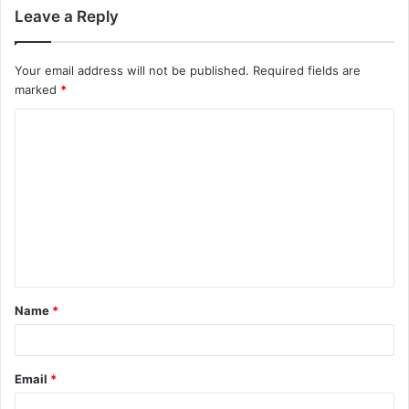
Leave a Reply
Your email address will not be published.
Required fields are
marked
*
C
o
m
m
e
n
t
Name
*
*
Email
*