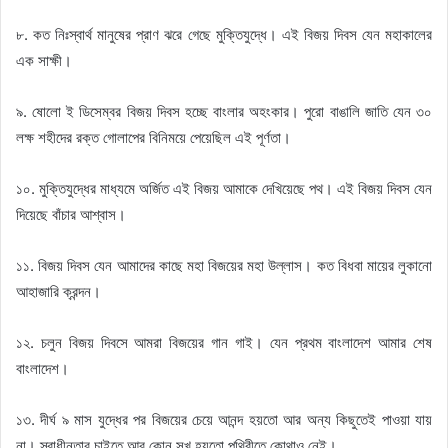
৮. কত নিঃস্বার্থ মানুষের প্রাণ ঝরে গেছে মুক্তিযুদ্ধে। এই বিজয় দিবস যেন মহাকালের
এক সাক্ষী।
৯. ষোলো ই ডিসেম্বর বিজয় দিবস হচ্ছে বাংলার অহংকার। পুরো বাঙালি জাতি যেন ৩০
লক্ষ শহীদের রক্ত গোলাপের বিনিময়ে পেয়েছিল এই পূর্ণতা।
১০. মুক্তিযুদ্ধের মাধ্যমে অর্জিত এই বিজয় আমাকে দেখিয়েছে পথ। এই বিজয় দিবস যেন
দিয়েছে বাঁচার আশ্বাস।
১১. বিজয় দিবস যেন আমাদের কাছে মহা বিজয়ের মহা উল্লাস। কত বিধবা মায়ের লুকানো
আহাজারি ক্রন্দন।
১২. চলুন বিজয় দিবসে আমরা বিজয়ের গান গাই। যেন প্রথম বাংলাদেশ আমার শেষ
বাংলাদেশ।
১৩. দীর্ঘ ৯ মাস যুদ্ধের পর বিজয়ের চেয়ে আনন্দ হয়তো আর অন্য কিছুতেই পাওয়া যায়
না। স্বাধীনতার চাইতে আর কোন সুখ হয়তো পৃথিবীতে কোথাও নেই।