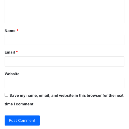
e
n
t
Name
*
*
Email
*
Website
Save my name, email, and website in this browser for the next
time I comment.