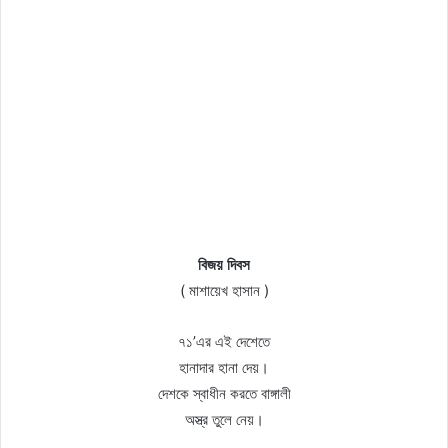
বিজয় দিবস
( মাশায়েখ হাসান )
৭১’এর এই দেশেতে
হানাদার হানা দেয়।
দেশকে স্বাধীন করতে বাঙ্গালী
অস্ত্র তুলে নেয়।