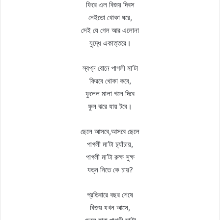
ফিরে এল বিজয় দিবস
নেইতো খোকা ঘরে,
সেই যে গেল আর এলোনা
যুদ্ধে একাত্তরে।
স্বপ্ন বোনে পাগলী মা’টা
ফিরবে খোকা কবে,
ফুলেল মালা গলে দিবে
ফুল ঝরে যায় টবে।
ছেলে আসবে,আসবে ছেলে
পাগলী মা’টা চ্যাঁচায়,
পাগলী মা’টা রুক্ষ সুক্ষ
যত্ন নিতে কে চায়?
প্রতিবারে বছর শেষে
বিজয় যখন আসে,