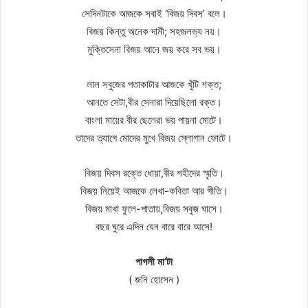
সেদিনটাকে আজকে সবাই ‘বিজয় দিবস’ বলে।
বিজয় কিন্তু অনেক দামী; সহজলভ্য নয়।
মুক্তিসেনা বিজয় আনে জয় করে সব ভয়।
লাল সবুজের পতাকাটার আজকে খুঁটি শক্ত;
আনতে সেটা,বীর সেনারা দিয়েছিলো রক্ত।
বাংলা মায়ের বীর ছেলেরা ভয় পায়না মোটে।
তাদের ত্যাগে মোদের মুখে বিজয় স্লোগান ফোটে।
বিজয় দিবস রক্তে ধোয়া,বীর শহীদের স্মৃতি।
বিজয় নিয়েই আজকে লেখা-কবিতা আর গীতি।
বিজয় মাখা ফুলে-পাতায়,বিজয় সবুজ ঘাসে।
বছর ঘুরে এদিন যেন বারে বারে আসে!
পাগলী মা’টা
( জনি হোসেন )