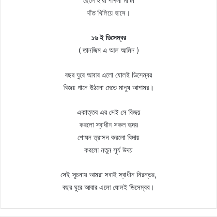
ছেলে হারা পাগলী মা’টা
দাঁত খিলিয়ে হাসে।
১৬ ই ডিসেম্বর
( তানজিম এ আল আমিন )
বছর ঘুরে আবার এলো ষোলই ডিসেম্বর
বিজয় গানে উঠলো মেতে মানুষ আপামর।
একাত্তর এর সেই সে বিজয়
করলো স্বাধীন সকল হৃদয়
শোষন ত্রাসন করলো বিদায়
করলো নতুন সূর্য উদয়
সেই সূচনায় আমরা সবাই স্বাধীন নিরন্তর,
বছর ঘুরে আবার এলো ষোলই ডিসেম্বর।