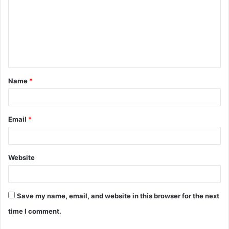
m
m
e
n
t
Name
*
*
Email
*
Website
Save my name, email, and website in this browser for the next
time I comment.