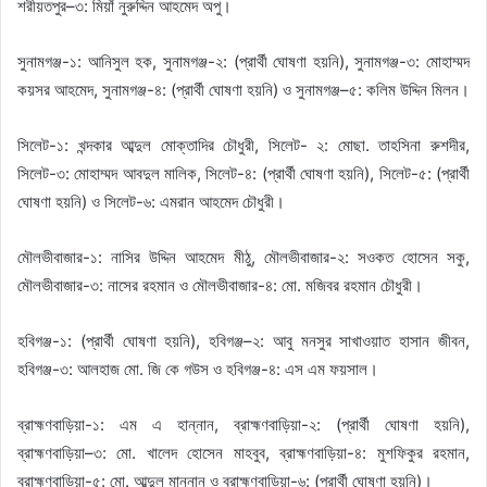
শরীয়তপুর–৩: মিয়াঁ নুরুদ্দিন আহমেদ অপু।
সুনামগঞ্জ-১: আনিসুল হক, সুনামগঞ্জ-২: (প্রার্থী ঘোষণা হয়নি), সুনামগঞ্জ-৩: মোহাম্মদ
কয়সর আহমেদ, সুনামগঞ্জ-৪: (প্রার্থী ঘোষণা হয়নি) ও সুনামগঞ্জ–৫: কলিম উদ্দিন মিলন।
সিলেট-১: খন্দকার আব্দুল মোক্তাদির চৌধুরী, সিলেট- ২: মোছা. তাহসিনা রুশদীর,
সিলেট-৩: মোহাম্মদ আবদুল মালিক, সিলেট-৪: (প্রার্থী ঘোষণা হয়নি), সিলেট-৫: (প্রার্থী
ঘোষণা হয়নি) ও সিলেট-৬: এমরান আহমেদ চৌধুরী।
মৌলভীবাজার-১: নাসির উদ্দিন আহমেদ মীঠু, মৌলভীবাজার-২: সওকত হোসেন সকু,
মৌলভীবাজার-৩: নাসের রহমান ও মৌলভীবাজার-৪: মো. মজিবর রহমান চৌধুরী।
হবিগঞ্জ-১: (প্রার্থী ঘোষণা হয়নি), হবিগঞ্জ–২: আবু মনসুর সাখাওয়াত হাসান জীবন,
হবিগঞ্জ-৩: আলহাজ মো. জি কে গউস ও হবিগঞ্জ-৪: এস এম ফয়সাল।
ব্রাহ্মণবাড়িয়া-১: এম এ হান্নান, ব্রাহ্মণবাড়িয়া-২: (প্রার্থী ঘোষণা হয়নি),
ব্রাহ্মণবাড়িয়া–৩: মো. খালেদ হোসেন মাহবুব, ব্রাহ্মণবাড়িয়া-৪: মুশফিকুর রহমান,
ব্রাহ্মণবাড়িয়া-৫: মো. আব্দুল মান্নান ও ব্রাহ্মণবাড়িয়া-৬: (প্রার্থী ঘোষণা হয়নি)।