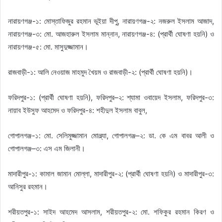
নারায়ণগঞ্জ-১: মোস্তাফিজুর রহমান ভূইয়া দীপু, নারায়ণগঞ্জ-২: নজরুল ইসলাম আজাদ,
নারায়ণগঞ্জ-৩: মো. আজহারুল ইসলাম মান্নান, নারায়ণগঞ্জ-৪: (প্রার্থী ঘোষণা হয়নি) ও
নারায়ণগঞ্জ-৫: মো. মাসুদুজ্জামান।
রাজবাড়ী-১: আলি নেওয়াজ মাহমুদ খৈয়ম ও রাজবাড়ী-২: (প্রার্থী ঘোষণা হয়নি)।
ফরিদপুর-১: (প্রার্থী ঘোষণা হয়নি), ফরিদপুর–২: শ্যামা ওবায়েদ ইসলাম, ফরিদপুর-৩:
নায়াব ইউসুফ আহমেদ ও ফরিদপুর-৪: শহীদুল ইসলাম বাবুল,
গোপালগঞ্জ-১: মো. সেলিমুজ্জামান মোল্ল্যা, গোপালগঞ্জ–২: ডা. কে এম বাবর আলী ও
গোপালগঞ্জ–৩: এস এম জিলানী।
মাদারীপুর-১: কামাল জামান মোল্লা, মাদারীপুর-২: (প্রার্থী ঘোষণা হয়নি) ও মাদারীপুর-৩:
আনিসুর রহমান।
শরীয়তপুর-১: সাইদ আহমেদ আসলাম, শরীয়তপুর-২: মো. শফিকুর রহমান কিরণ ও