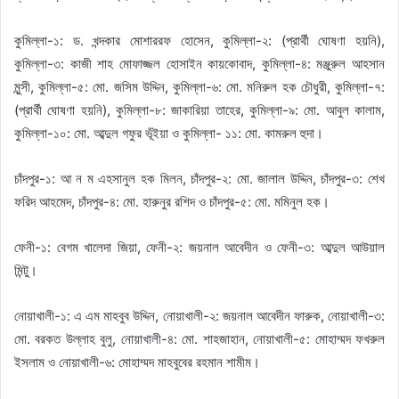
কুমিল্লা-১: ড. খন্দকার মোশাররফ হোসেন, কুমিল্লা-২: (প্রার্থী ঘোষণা হয়নি),
কুমিল্লা-৩: কাজী শাহ মোফাজ্জল হোসাইন কায়কোবাদ, কুমিল্লা-৪: মঞ্জুরুল আহসান
মুন্সী, কুমিল্লা-৫: মো. জসিম উদ্দিন, কুমিল্লা-৬: মো. মনিরুল হক চৌধুরী, কুমিল্লা-৭:
(প্রার্থী ঘোষণা হয়নি), কুমিল্লা-৮: জাকারিয়া তাহের, কুমিল্লা-৯: মো. আবুল কালাম,
কুমিল্লা-১০: মো. আব্দুল গফুর ভূঁইয়া ও কুমিল্লা- ১১: মো. কামরুল হুদা।
চাঁদপুর-১: আ ন ম এহসানুল হক মিলন, চাঁদপুর-২: মো. জালাল উদ্দিন, চাঁদপুর-৩: শেখ
ফরিদ আহমেদ, চাঁদপুর-৪: মো. হারুনুর রশিদ ও চাঁদপুর-৫: মো. মমিনুল হক।
ফেনী-১: বেগম খালেদা জিয়া, ফেনী-২: জয়নাল আবেদীন ও ফেনী-৩: আব্দুল আউয়াল
মিন্টু।
নোয়াখালী-১: এ এম মাহবুব উদ্দিন, নোয়াখালী-২: জয়নাল আবেদীন ফারুক, নোয়াখালী-৩:
মো. বরকত উল্লাহ বুলু, নোয়াখালী-৪: মো. শাহজাহান, নোয়াখালী-৫: মোহাম্মদ ফখরুল
ইসলাম ও নোয়াখালী-৬: মোহাম্মদ মাহবুবের রহমান শামীম।