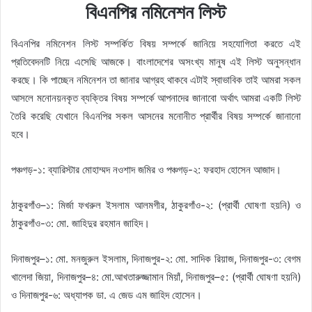
বিএনপির নমিনেশন লিস্ট
বিএনপির নমিনেশন লিস্ট সম্পর্কিত বিষয় সম্পর্কে জানিয়ে সহযোগিতা করতে এই
প্রতিবেদনটি নিয়ে এসেছি আজকে। বাংলাদেশের অসংখ্য মানুষ এই লিস্ট অনুসন্ধান
করছে। কি পাচ্ছেন নমিনেশন তা জানার আগ্রহ থাকবে এটাই স্বাভাবিক তাই আমরা সকল
আসলে মনোনয়নকৃত ব্যক্তির বিষয় সম্পর্কে আপনাদের জানাবো অর্থাৎ আমরা একটি লিস্ট
তৈরি করেছি যেখানে বিএনপির সকল আসনের মনোনীত প্রার্থীর বিষয় সম্পর্কে জানানো
হবে।
পঞ্চগড়-১: ব্যারিস্টার মোহাম্মদ নওশাদ জমির ও পঞ্চগড়-২: ফরহাদ হোসেন আজাদ।
ঠাকুরগাঁও–১: মির্জা ফখরুল ইসলাম আলমগীর, ঠাকুরগাঁও-২: (প্রার্থী ঘোষণা হয়নি) ও
ঠাকুরগাঁও-৩: মো. জাহিদুর রহমান জাহিদ।
দিনাজপুর–১: মো. মনজুরুল ইসলাম, দিনাজপুর-২: মো. সাদিক রিয়াজ, দিনাজপুর-৩: বেগম
খালেদা জিয়া, দিনাজপুর–৪: মো.আখতারুজ্জামান মিয়াঁ, দিনাজপুর–৫: (প্রার্থী ঘোষণা হয়নি)
ও দিনাজপুর-৬: অধ্যাপক ডা. এ জেড এম জাহিদ হোসেন।