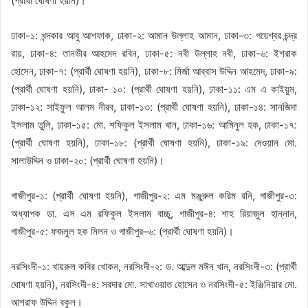
(প্রার্থী ঘোষণা হয়নি)।
ঢাকা-১: খন্দকার আবু আশফাক, ঢাকা-২: আমান উল্লাহ আমান, ঢাকা-৩: গয়েশ্বর চন্দ্র
রায়, ঢাকা-৪: তানভীর আহমেদ রবিন, ঢাকা-৫: নবী উল্লাহ নবী, ঢাকা-৬: ইশরাক
হোসেন, ঢাকা-৭: (প্রার্থী ঘোষণা হয়নি), ঢাকা-৮: মির্জা আব্বাস উদ্দিন আহমেদ, ঢাকা-৯:
(প্রার্থী ঘোষণা হয়নি), ঢাকা- ১০: (প্রার্থী ঘোষণা হয়নি), ঢাকা-১১: এম এ কাইয়ুম,
ঢাকা-১২: সাইফুল আলম নীরব, ঢাকা-১৩: (প্রার্থী ঘোষণা হয়নি), ঢাকা-১৪: সানজিদা
ইসলাম তুলি, ঢাকা-১৫: মো. শফিকুল ইসলাম খান, ঢাকা-১৬: আমিনুল হক, ঢাকা-১৭:
(প্রার্থী ঘোষণা হয়নি), ঢাকা-১৮: (প্রার্থী ঘোষণা হয়নি), ঢাকা-১৯: দেওয়ান মো.
সালাউদ্দিন ও ঢাকা-২০: (প্রার্থী ঘোষণা হয়নি)।
গাজীপুর-১: (প্রার্থী ঘোষণা হয়নি), গাজীপুর-২: এম মঞ্জুরুল করিম রনি, গাজীপুর-৩:
অধ্যাপক ডা. এস এম রফিকুল ইসলাম বাচ্চু, গাজীপুর-৪: শাহ রিয়াজুল হান্নান,
গাজীপুর-৫: ফজলুল হক মিলন ও গাজীপুর–৬: (প্রার্থী ঘোষণা হয়নি)।
নরসিংদী-১: খায়রুল কবির খোকন, নরসিংদী-২: ড. আব্দুল মঈন খান, নরসিংদী-৩: (প্রার্থী
ঘোষণা হয়নি), নরসিংদী-৪: সরদার মো. সাখাওয়াত হোসেন ও নরসিংদী-৫: ইঞ্জিনিয়ার মো.
আশরাফ উদ্দিন বকুল।