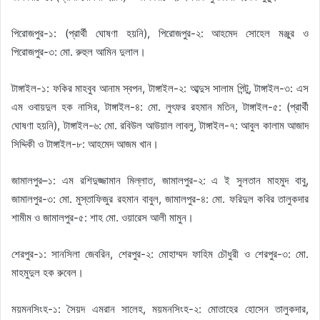
পিরোজপুর-১: (প্রার্থী ঘোষণা হয়নি), পিরোজপুর-২: আহমেদ সোহেল মঞ্জুর ও
পিরোজপুর-৩: মো. রুহুল আমিন দুলাল।
টাঙ্গাইল-১: ফকির মাহবুব আনাম স্বপন, টাঙ্গাইল-২: আব্দুস সালাম পিন্টু, টাঙ্গাইল-৩: এস
এম ওবায়দুল হক নাসির, টাঙ্গাইল-৪: মো. লুৎফর রহমান মতিন, টাঙ্গাইল-৫: (প্রার্থী
ঘোষণা হয়নি), টাঙ্গাইল-৬: মো. রবিউল আউয়াল লাবলু, টাঙ্গাইল-৭: আবুল কালাম আজাদ
সিদ্দিকী ও টাঙ্গাইল-৮: আহমেদ আজম খান।
জামালপুর–১: এম রশিদুজ্জামান মিল্লাত, জামালপুর-২: এ ই সুলতান মাহমুদ বাবু,
জামালপুর-৩: মো. মুস্তাফিজুর রহমান বাবুল, জামালপুর-৪: মো. ফরিদুল কবির তালুকদার
শামীম ও জামালপুর-৫: শাহ মো. ওয়ারেস আলী মামুন।
শেরপুর-১: সানসিলা জেবরিন, শেরপুর-২: মোহাম্মদ ফাহিম চৌধুরী ও শেরপুর-৩: মো.
মাহমুদুল হক রুবেল।
ময়মনসিংহ-১: সৈয়দ এমরান সালেহ, ময়মনসিংহ-২: মোতাহের হোসেন তালুকদার,