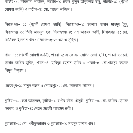
নাটোর-১: ফারজানা শারমিন, নাটোর-২: রুহুল কুদ্দুস তালুকদার দুলু, নাটোর-৩: (প্রার্থী
ঘোষণা হয়নি) ও নাটোর-৪: মো. আব্দুল আজিজ।
সিরাজগঞ্জ- ১: (প্রার্থী ঘোষণা হয়নি), সিরাজগঞ্জ-২: ইকবাল হাসান মাহমুদ টুকু,
সিরাজগঞ্জ-৩: ভিপি আয়নুল হক, সিরাজগঞ্জ-৪: এম আকবর আলী, সিরাজগঞ্জ-৫: মো.
আমিরুল ইসলাম খান ও সিরাজগঞ্জ-৬: এম এ মুহিত।
পাবনা-১: (প্রার্থী ঘোষণা হয়নি), পাবনা-২: এ কে এম সেলিম রেজা হাবিব, পাবনা-৩: মো.
হাসান জাফির তুহিন, পাবনা-৪: হাবিবুর রহমান হাবিব ও পাবনা-৫: মো.শামসুর রহমান
শিমুল বিশ্বাস।
মেহেরপুর-১: মাসুদ অরুন ও মেহেরপুর-২: মো. আমজাদ হোসেন।
কুষ্টিয়া–১: রেজা আহম্মেদ, কুষ্টিয়া-২: রাগীব রউফ চৌধুরী, কুষ্টিয়া-৩: মো. জাকির হোসেন
সরকার ও কুষ্টিয়া-৪: সৈয়দ মেহেদী আহমেদ রুমি।
চুয়াডাঙ্গা-১: মো. শরীফুজ্জামান ও চুয়াডাঙ্গা-২: মাহমুদ হাসান খান।