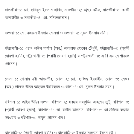
সাতক্ষীরা-১: মো. হাবিবুল ইসলাম হাবিব, সাতক্ষীরা-২: আব্দুর রউফ, সাতক্ষীরা-৩: কাজী
আলাউদ্দীন ও সাতক্ষীরা-৪: মো. মনিরুজ্জামান।
বরগুনা-১: মো. নজরুল ইসলাম মোল্লা ও বরগুনা- ২: নুরুল ইসলাম মনি।
পটুয়াখালী-১: এয়ার ভাইস মার্শাল (অব.) আলতাফ হোসেন চৌধুরী, পটুয়াখালী-২: (প্রার্থী
ঘোষণা হয়নি), পটুয়াখালী-৩: (প্রার্থী ঘোষণা হয়নি) ও পটুয়াখালী–৪: এ বি এম মোশাররফ
হোসেন।
ভোলা-১: গোলাম নবী আলমগীর, ভোলা-২: মো. হাফিজ ইব্রাহীম, ভোলা-৩: মেজর
(অব.) হাফিজ উদ্দিন আহমেদ বীরবিক্রম ও ভোলা-৪: মো. নুরুল ইসলাম নয়ন।
বরিশাল-১: জহির উদ্দিন স্বপন, বরিশাল-২: সরদার সরফুদ্দিন আহমেদ সান্টু, বরিশাল-৩:
(প্রার্থী ঘোষণা হয়নি), বরিশাল-৪: মো. রাজীব আহসান, বরিশাল-৫: মো.মজিবর রহমান
সরওয়ার ও বরিশাল-৬: আবুল হোসেন খান।
ঝালকাঠি-১: (প্রার্থী ঘোষণা হয়নি) ও ঝালকাঠি-২: ইসরাত সুলতানা ইলেন ভুট্টু।