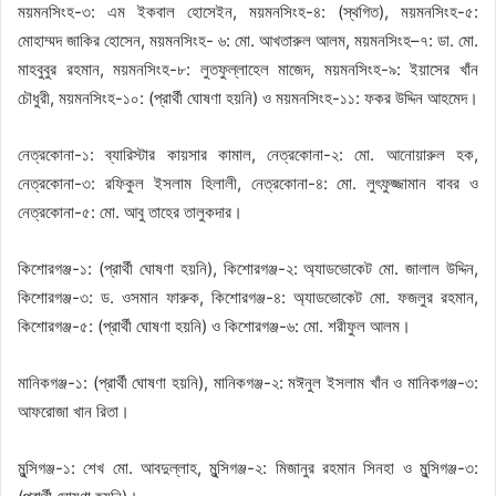
ময়মনসিংহ-৩: এম ইকবাল হোসেইন, ময়মনসিংহ-৪: (স্থগিত), ময়মনসিংহ-৫:
মোহাম্মদ জাকির হোসেন, ময়মনসিংহ- ৬: মো. আখতারুল আলম, ময়মনসিংহ–৭: ডা. মো.
মাহবুবুর রহমান, ময়মনসিংহ-৮: লুতফুল্লাহেল মাজেদ, ময়মনসিংহ-৯: ইয়াসের খাঁন
চৌধুরী, ময়মনসিংহ-১০: (প্রার্থী ঘোষণা হয়নি) ও ময়মনসিংহ-১১: ফকর উদ্দিন আহমেদ।
নেত্রকোনা-১: ব্যারিস্টার কায়সার কামাল, নেত্রকোনা-২: মো. আনোয়ারুল হক,
নেত্রকোনা-৩: রফিকুল ইসলাম হিলালী, নেত্রকোনা-৪: মো. লুৎফুজ্জামান বাবর ও
নেত্রকোনা-৫: মো. আবু তাহের তালুকদার।
কিশোরগঞ্জ-১: (প্রার্থী ঘোষণা হয়নি), কিশোরগঞ্জ-২: অ্যাডভোকেট মো. জালাল উদ্দিন,
কিশোরগঞ্জ-৩: ড. ওসমান ফারুক, কিশোরগঞ্জ-৪: অ্যাডভোকেট মো. ফজলুর রহমান,
কিশোরগঞ্জ-৫: (প্রার্থী ঘোষণা হয়নি) ও কিশোরগঞ্জ-৬: মো. শরীফুল আলম।
মানিকগঞ্জ-১: (প্রার্থী ঘোষণা হয়নি), মানিকগঞ্জ-২: মঈনুল ইসলাম খাঁন ও মানিকগঞ্জ-৩:
আফরোজা খান রিতা।
মুন্সিগঞ্জ-১: শেখ মো. আবদুল্লাহ, মুন্সিগঞ্জ-২: মিজানুর রহমান সিনহা ও মুন্সিগঞ্জ-৩: