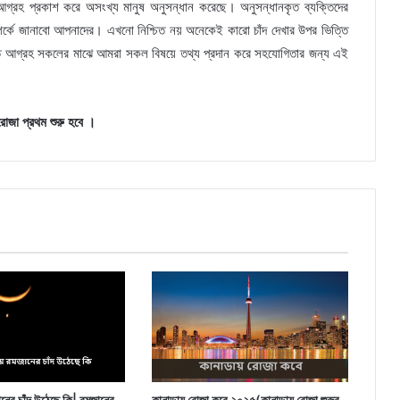
 আগ্রহ প্রকাশ করে অসংখ্য মানুষ অনুসন্ধান করেছে। অনুসন্ধানকৃত ব্যক্তিদের
পর্কে জানাবো আপনাদের। এখনো নিশ্চিত নয় অনেকেই কারো চাঁদ দেখার উপর ভিত্তি
 এত আগ্রহ সকলের মাঝে আমরা সকল বিষয়ে তথ্য প্রদান করে সহযোগিতার জন্য এই
রোজা প্রথম শুরু হবে ।
জানের চাঁদ উঠেছে কি| রমজানের
কানাডায় রোজা কবে ২০২৫(কানাডায় রোজা শুরুর