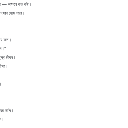
 যায় — আসলে কত কষ্ট।
 সংসার থেমে যাবে।
।
য়ে চলে।
রব।”
সুস্থ জীবন।
ীক্ষা।
।
ে।
।
রের হাসি।
িক।