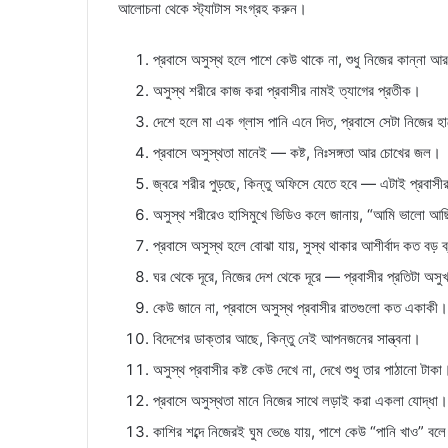
আলোচনা থেকে স্ট্যাটাস সংগ্রহ করুন।
প্রবাসে অসুস্থ হলে পাশে কেউ থাকে না, শুধু নিজের কান্না আর ন
অসুস্থ শরীরে কাজ করা প্রবাসীর নামই ত্যাগের প্রতীক।
দেশে হলে মা এক গ্লাস পানি এনে দিত, প্রবাসে সেটা নিজের হা
প্রবাসে অসুস্থতা মানেই — কষ্ট, নিঃসঙ্গতা আর চোখের জল।
জ্বরে শরীর পুড়ছে, কিন্তু অফিসে যেতে হবে — এটাই প্রবাসী
অসুস্থ শরীরেও হাসিমুখে ভিডিও কলে জানায়, “আমি ভালো আ
প্রবাসে অসুস্থ হলে বোঝা যায়, সুস্থ থাকার আশীর্বাদ কত বড় ব
ঘর থেকে দূরে, নিজের দেশ থেকে দূরে — প্রবাসীর প্রতিটা অসু
কেউ জানে না, প্রবাসে অসুস্থ প্রবাসীর রাতগুলো কত একাকী।
বিদেশের ডাক্তার আছে, কিন্তু নেই আপনজনের সান্ত্বনা।
অসুস্থ প্রবাসীর কষ্ট কেউ দেখে না, দেখে শুধু তার পাঠানো টাকা
প্রবাসে অসুস্থতা মানে নিজের সাথে লড়াই করা একলা যোদ্ধা।
কাশির শব্দে নিজেরই ঘুম ভেঙে যায়, পাশে কেউ “পানি খাও” বল