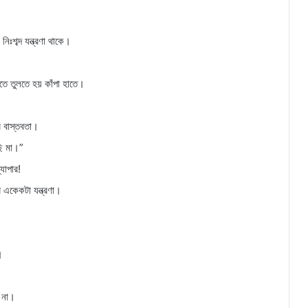
িঃশব্দ যন্ত্রণা থাকে।
তে তুলতে হয় কাঁপা হাতে।
র বাস্তবতা।
ছি মা।”
্যাপার!
খ একেকটা যন্ত্রণা।
।
ে না।