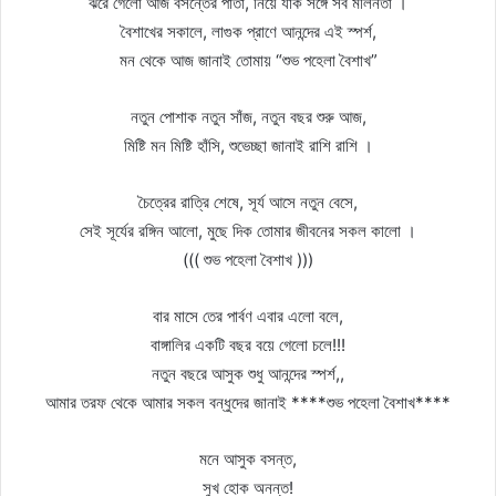
ঝরে গেলো আজ বসন্তের পাতা, নিয়ে যাক সঙ্গে সব মলিনতা ।
বৈশাখের সকালে, লাগুক প্রাণে আনন্দের এই স্পর্শ,
মন থেকে আজ জানাই তোমায় “শুভ পহেলা বৈশাখ”
নতুন পোশাক নতুন সাঁজ, নতুন বছর শুরু আজ,
মিষ্টি মন মিষ্টি হাঁসি, শুভেচ্ছা জানাই রাশি রাশি ।
চৈত্রের রাত্রি শেষে, সূর্য আসে নতুন বেসে,
সেই সূর্যের রঙ্গিন আলো, মুছে দিক তোমার জীবনের সকল কালো ।
((( শুভ পহেলা বৈশাখ )))
বার মাসে তের পার্বণ এবার এলো বলে,
বাঙ্গালির একটি বছর বয়ে গেলো চলে!!!
নতুন বছরে আসুক শুধু আনন্দের স্পর্শ,,
আমার তরফ থেকে আমার সকল বন্ধুদের জানাই ****শুভ পহেলা বৈশাখ****
মনে আসুক বসন্ত,
সুখ হোক অনন্ত!