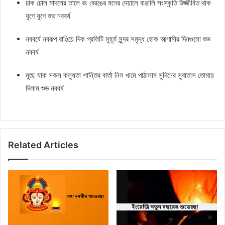
ঢাক ঢোল মাদলের তালে রং বেরঙের মনের দেয়ালে বাঙালি সংস্কৃতি উজ্জীবিত থাক
যুগে যুগে শুভ নববর্ষ
নববর্ষে নবরূপ রাঙিয়ে দিক প্রতিটি মুহূর্ত সুন্দর সমৃদ্ধ হোক আগামীর দিনগুলো শুভ
নববর্ষ
মুছে যাক সকল কলুষতা শান্তির বার্তা নিল খামে পাঠালাম সুদিনের সুবাতাস তোমায়
দিলাম শুভ নববর্ষ
Related Articles