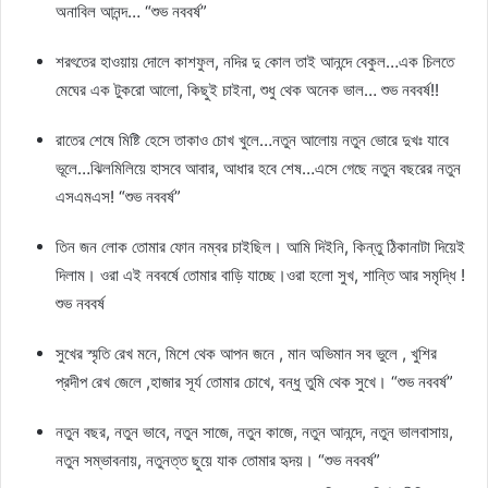
অনাবিল আনন্দ… “শুভ নববর্ষ”
শরৎতের হাওয়ায় দোলে কাশফুল, নদির দু কোল তাই আনন্দে বেকুল…এক চিলতে
মেঘের এক টুকরো আলো, কিছুই চাইনা, শুধু থেক অনেক ভাল… শুভ নববর্ষ!!
রাতের শেষে মিষ্টি হেসে তাকাও চোখ খুলে…নতুন আলোয় নতুন ভোরে দুখঃ যাবে
ভূলে…ঝিলমিলিয়ে হাসবে আবার, আধার হবে শেষ…এসে গেছে নতুন বছরের নতুন
এসএমএস! “শুভ নববর্ষ”
তিন জন লোক তোমার ফোন নম্বর চাইছিল। আমি দিইনি, কিন্তু ঠিকানাটা দিয়েই
দিলাম। ওরা এই নববর্ষে তোমার বাড়ি যাচ্ছে।ওরা হলো সুখ, শান্তি আর সমৃদ্ধি !
শুভ নববর্ষ
সুখের স্মৃতি রেখ মনে, মিশে থেক আপন জনে , মান অভিমান সব ভুলে , খুশির
প্রদীপ রেখ জেলে ,হাজার সূর্য তোমার চোখে, বন্ধু তুমি থেক সুখে। “শুভ নববর্ষ”
নতুন বছর, নতুন ভাবে, নতুন সাজে, নতুন কাজে, নতুন আনন্দে, নতুন ভালবাসায়,
নতুন সম্ভাবনায়, নতুনত্ত ছুয়ে যাক তোমার হৃদয়। “শুভ নববর্ষ”