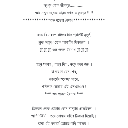
স্বপ্ন হোক জীবন্ত………….
আর নতুন বছরের আনন্দ হোক অফুরন্ত !!!!!
************শুভ পহেলা বৈশাখ**************
নববর্ষের নবরূপ রাঙিয়ে দিক প্রতিটি মুহূর্ত,
সুন্দর সমৃদ্ধ হোক আগামীর দিনগুলো ।
@@@ শুভ পহেলা বৈশাখ @@@
নতুন সকাল , নতুন দিন , নতুন করে শুরু ।
যা হয় না যেন শেষ,
নববর্ষের শুভেচ্ছা সাথে,
পাঠালাম তোমায় এই এসএমএস !
*** শুভ পহেলা বৈশাখ ***
তিনজন লোক তোমার ফোন নাম্বার চেয়েছিলো ।
আমি দিইনি। তবে তোমার বাড়ির ঠিকানা দিয়েছি।
তারা এই নববর্ষে তোমার বাড়ি আসবে ।