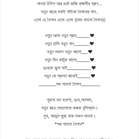
পানতা ইলিশ আর ভর্তা ভাজি বাঙ্গালীর প্রাণ…
নতুন বছরে সবাই গাইবো বৈশাখের গান..
এসো হে বৈশাখ এসো এসো ((শুভ পহেলা বৈশাখ))
নতুন আশা নতুন প্রান______♥
নতুন হাসি নতুন গান_______♥
নতুন সকাল নতুন আলো___♥
নতুন দিন কাটুক ভালো______♥
দুঃখকে ভুলে যাই___________♥
নতুন কে স্বাগত জানাই______♥
________শুভ পহেলা বৈশাখ_________
পুরনো যত হতাশা, দুঃখ,অবসাদ,
নতুন বছর সেগুলোকে করুক ধূলিস্যাৎ।
সুখ, আনন্দে মুছে যাক সকল যাতনা।
*শুভ পহেলা বৈশাখ*