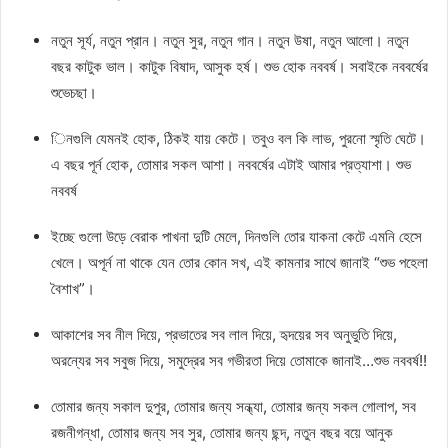
নতুন সূর্য, নতুন প্রান। নতুন সুর, নতুন গান। নতুন উষা, নতুন আলো। নতুন
বছর কাটুক ভাল। কাটুক বিষাদ, আসুক হর্ষ। শুভ হোক নববর্ষ। সবাইকে নববর্ষের
শুভেচছা।
িনগুলি যেমনই হোক, ঠিকই যায় কেটে। তবুও বল কি লাভ, পুরনো স্মৃতি ঘেটে।
এ বছর পূর্ন হোক, তোমার সকল আশা। নববর্ষের এটাই আমার প্রত্যাশা। শুভ
নববর্ষ
ইচ্ছে গুলো উড়ে বেরাক পাখনা দুটি মেলে, দিনগুলি তোর যাকনা কেটে এমনি হেসে
খেলে। অপূর্ন না থাকে যেন তোর কোন সখ, এই কামনার সাথে জানাই “শুভ পহেলা
বৈশাখ”।
আকাশের সব নীল দিয়ে, প্রভাতের সব লাল দিয়ে, হৃদয়ের সব অনুভুতি দিয়ে,
অরন্যের সব সবুজ দিয়ে, সমুদ্রের সব গভীরতা দিয়ে তোমাকে জানাই…শুভ নববর্ষ!!
তোমার জন্য সকাল দুপুর, তোমার জন্য সন্ধ্যা, তোমার জন্য সকল গোলাপ, সব
রজনীগন্ধা, তোমার জন্য সব সুর, তোমার জন্য ছন্দ, নতুন বছর বয়ে আনুক