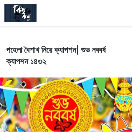
পহেলা বৈশাখ নিয়ে ক্যাপশন| শুভ নববর্ষ
ক্যাপশন ১৪৩২