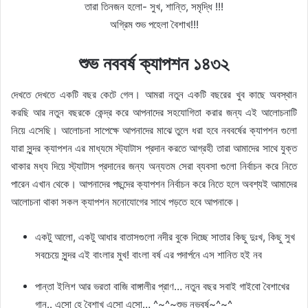
তারা তিনজন হলো- সুখ, শান্তি, সমৃদ্ধি !!!
অগ্রিম শুভ পহেলা বৈশাখ!!!
শুভ নববর্ষ ক্যাপশন ১৪৩২
দেখতে দেখতে একটি বছর কেটে গেল। আমরা নতুন একটি বছরের খুব কাছে অবস্থান
করছি আর নতুন বছরকে কেন্দ্র করে আপনাদের সহযোগিতা করার জন্য এই আলোচনাটি
নিয়ে এসেছি। আলোচনা সাপেক্ষে আপনাদের মাঝে তুলে ধরা হবে নববর্ষের ক্যাপশন গুলো
যারা সুন্দর ক্যাপশন এর মাধ্যমে স্ট্যাটাস প্রদান করতে আগ্রহী তারা আমাদের সাথে যুক্ত
থাকার মধ্য দিয়ে স্ট্যাটাস প্রদানের জন্য অন্যতম সেরা ব্যবসা গুলো নির্বাচন করে নিতে
পারেন এখান থেকে। আপনাদের পছন্দের ক্যাপশন নির্বাচন করে নিতে হলে অবশ্যই আমাদের
আলোচনা থাকা সকল ক্যাপশন মনোযোগের সাথে পড়তে হবে আপনাকে।
একটু আলো, একটু আধার বাতাসগুলো নদীর বুকে দিচ্ছে সাতার কিছু দুঃখ, কিছু সুখ
সবচেয়ে সুন্দর এই বাংলার মুখ! বাংলা বর্ষ এর পদার্পনে এস শানিত হই নব
পান্তা ইলিশ আর ভরতা বাজি বাঙ্গালীর প্রাণ… নতুন বছর সবাই গাইবো বৈশাখের
গান.. এসো হে বৈশাখ এসো এসো… ^~^~শুভ নভবর্ষ~^~^