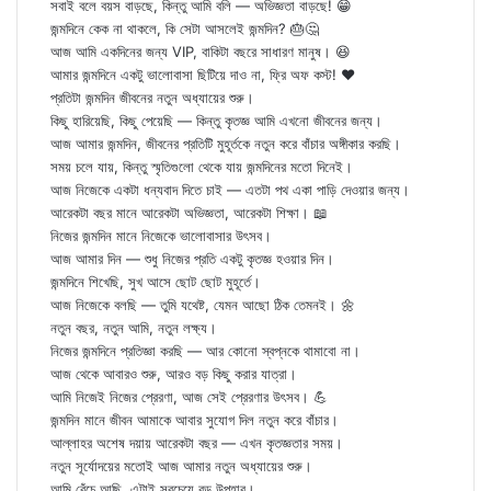
সবাই বলে বয়স বাড়ছে, কিন্তু আমি বলি — অভিজ্ঞতা বাড়ছে! 😁
জন্মদিনে কেক না থাকলে, কি সেটা আসলেই জন্মদিন? 🎂🤔
আজ আমি একদিনের জন্য VIP, বাকিটা বছরে সাধারণ মানুষ। 😆
আমার জন্মদিনে একটু ভালোবাসা ছিটিয়ে দাও না, ফ্রি অফ কস্ট! ❤️
প্রতিটা জন্মদিন জীবনের নতুন অধ্যায়ের শুরু।
কিছু হারিয়েছি, কিছু পেয়েছি — কিন্তু কৃতজ্ঞ আমি এখনো জীবনের জন্য।
আজ আমার জন্মদিন, জীবনের প্রতিটি মুহূর্তকে নতুন করে বাঁচার অঙ্গীকার করছি।
সময় চলে যায়, কিন্তু স্মৃতিগুলো থেকে যায় জন্মদিনের মতো দিনেই।
আজ নিজেকে একটা ধন্যবাদ দিতে চাই — এতটা পথ একা পাড়ি দেওয়ার জন্য।
আরেকটা বছর মানে আরেকটা অভিজ্ঞতা, আরেকটা শিক্ষা। 📖
নিজের জন্মদিন মানে নিজেকে ভালোবাসার উৎসব।
আজ আমার দিন — শুধু নিজের প্রতি একটু কৃতজ্ঞ হওয়ার দিন।
জন্মদিনে শিখেছি, সুখ আসে ছোট ছোট মুহূর্তে।
আজ নিজেকে বলছি — তুমি যথেষ্ট, যেমন আছো ঠিক তেমনই। 🌼
নতুন বছর, নতুন আমি, নতুন লক্ষ্য।
নিজের জন্মদিনে প্রতিজ্ঞা করছি — আর কোনো স্বপ্নকে থামাবো না।
আজ থেকে আবারও শুরু, আরও বড় কিছু করার যাত্রা।
আমি নিজেই নিজের প্রেরণা, আজ সেই প্রেরণার উৎসব। 💪
জন্মদিন মানে জীবন আমাকে আবার সুযোগ দিল নতুন করে বাঁচার।
আল্লাহর অশেষ দয়ায় আরেকটা বছর — এখন কৃতজ্ঞতার সময়।
নতুন সূর্যোদয়ের মতোই আজ আমার নতুন অধ্যায়ের শুরু।
আমি বেঁচে আছি, এটাই সবচেয়ে বড় উপহার।