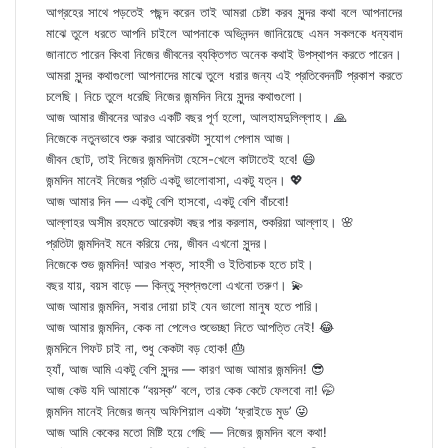
আগ্রহের সাথে পড়তেই পছন্দ করেন তাই আমরা চেষ্টা করব সুন্দর কথা বলে আপনাদের
মাঝে তুলে ধরতে আপনি চাইলে আপনাকে অভিনন্দন জানিয়েছে এমন সকলকে ধন্যবাদ
জানাতে পারেন কিংবা নিজের জীবনের ব্যক্তিগত অনেক কথাই উপস্থাপন করতে পারেন।
আমরা সুন্দর কথাগুলো আপনাদের মাঝে তুলে ধরার জন্য এই প্রতিবেদনটি প্রকাশ করতে
চলেছি। নিচে তুলে ধরেছি নিজের জন্মদিন নিয়ে সুন্দর কথাগুলো।
আজ আমার জীবনের আরও একটি বছর পূর্ণ হলো, আলহামদুলিল্লাহ। 🙏
নিজেকে নতুনভাবে শুরু করার আরেকটা সুযোগ পেলাম আজ।
জীবন ছোট, তাই নিজের জন্মদিনটা হেসে-খেলে কাটাতেই হবে! 😄
জন্মদিন মানেই নিজের প্রতি একটু ভালোবাসা, একটু যত্ন। 💖
আজ আমার দিন — একটু বেশি হাসবো, একটু বেশি বাঁচবো!
আল্লাহর অসীম রহমতে আরেকটা বছর পার করলাম, শুকরিয়া আল্লাহ। 🌸
প্রতিটা জন্মদিনই মনে করিয়ে দেয়, জীবন এখনো সুন্দর।
নিজেকে শুভ জন্মদিন! আরও শক্ত, সাহসী ও ইতিবাচক হতে চাই।
বছর যায়, বয়স বাড়ে — কিন্তু স্বপ্নগুলো এখনো তরুণ। 💫
আজ আমার জন্মদিন, সবার দোয়া চাই যেন ভালো মানুষ হতে পারি।
আজ আমার জন্মদিন, কেক না পেলেও শুভেচ্ছা নিতে আপত্তি নেই! 😂
জন্মদিনে গিফট চাই না, শুধু কেকটা বড় হোক! 🎂
হ্যাঁ, আজ আমি একটু বেশি সুন্দর — কারণ আজ আমার জন্মদিন! 😎
আজ কেউ যদি আমাকে “বয়স্ক” বলে, তার কেক কেটে ফেলবো না! 🤭
জন্মদিন মানেই নিজের জন্য অফিশিয়াল একটা ‘ফ্রাইডে মুড’ 😜
আজ আমি কেকের মতো মিষ্টি হয়ে গেছি — নিজের জন্মদিন বলে কথা!