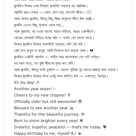
জন্মদিনে নিজের ওপর বিশ্বাস রাখাটাই সবচেয়ে বড় প্রতিজ্ঞা।
প্রতিটা বছর শেখায় — থেমে গেলে হার, চললেই জীবন। 🚶‍♂️
আজ আমার জন্মদিন, কিন্তু কিছু প্রিয় মানুষকে ভীষণ মিস করছি।
জন্মদিন এলেও কিছু শূন্যতা থেকে যায়…
আজ বুঝলাম, বড় হওয়া মানেই আরও দায়িত্ব, আরও একাকীত্ব।
কেকের মোমবাতি নিভিয়ে ইচ্ছে করি — সবাই যেন ভালো থাকে।
নিজের জন্মদিনে নিজের অভাবটাই সবচেয়ে বেশি টের পাই।
কেউ মনে রাখুক না রাখুক, আমি নিজেকে মনে রাখবো আজ। 💔
জন্মদিনে একটাই প্রার্থনা — শান্তি আর ভালোবাসা যেন পাই সর্বত্র।
যত বয়স বাড়ে, তত বুঝি জীবনের মূল্য কত বেশি।
আজ জন্মদিন, কিন্তু মনটা চুপচাপ — হয়তো স্মৃতিরা খুব জোরে দরজায় কড়া নাড়ছে।
নিজের জন্মদিনে নিজের সাথে একটু সময় কাটাতে চাই — একান্তে, নিঃশব্দে।
It’s my day! 🎉
Another year wiser! ✨
Cheers to my new chapter! 🥂
Officially older but still awesome! 😎
Blessed to see another year. 🙏
Thankful for this beautiful journey. 🌸
Born to shine brighter every year! 🌟
Grateful, hopeful, peaceful — that’s me today. 💖
Happy birthday to me, myself & I. 💫