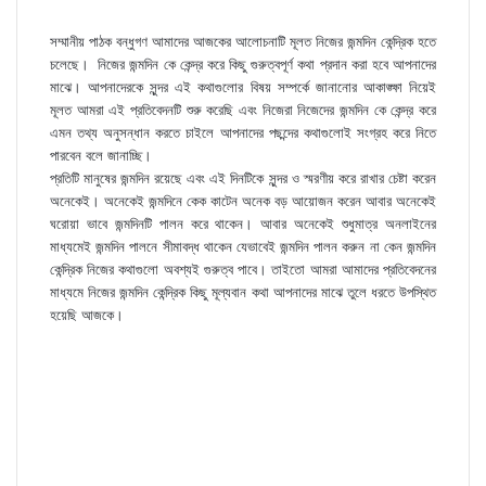
সম্মানীয় পাঠক বন্ধুগণ আমাদের আজকের আলোচনাটি মূলত নিজের জন্মদিন কেন্দ্রিক হতে
চলেছে। ‌ নিজের জন্মদিন কে কেন্দ্র করে কিছু গুরুত্বপূর্ণ কথা প্রদান করা হবে আপনাদের
মাঝে। আপনাদেরকে সুন্দর এই কথাগুলোর বিষয় সম্পর্কে জানানোর আকাঙ্ক্ষা নিয়েই
মূলত আমরা এই প্রতিবেদনটি শুরু করেছি এবং নিজেরা নিজেদের জন্মদিন কে কেন্দ্র করে
এমন তথ্য অনুসন্ধান করতে চাইলে আপনাদের পছন্দের কথাগুলোই সংগ্রহ করে নিতে
পারবেন বলে জানাচ্ছি।
প্রতিটি মানুষের জন্মদিন রয়েছে এবং এই দিনটিকে সুন্দর ও স্মরণীয় করে রাখার চেষ্টা করেন
অনেকেই। অনেকেই জন্মদিনে কেক কাটেন অনেক বড় আয়োজন করেন আবার অনেকেই
ঘরোয়া ভাবে জন্মদিনটি পালন করে থাকেন। আবার অনেকেই শুধুমাত্র অনলাইনের
মাধ্যমেই জন্মদিন পালনে সীমাবদ্ধ থাকেন যেভাবেই জন্মদিন পালন করুন না কেন জন্মদিন
কেন্দ্রিক নিজের কথাগুলো অবশ্যই গুরুত্ব পাবে। তাইতো আমরা আমাদের প্রতিবেদনের
মাধ্যমে নিজের জন্মদিন কেন্দ্রিক কিছু মূল্যবান কথা আপনাদের মাঝে তুলে ধরতে উপস্থিত
হয়েছি আজকে।