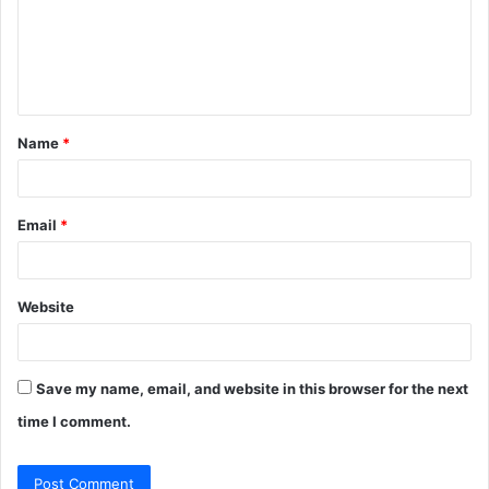
m
e
n
t
Name
*
*
Email
*
Website
Save my name, email, and website in this browser for the next
time I comment.