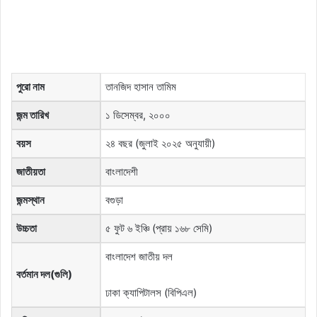
পুরো নাম
তানজিদ হাসান তামিম
জন্ম তারিখ
১ ডিসেম্বর, ২০০০
বয়স
২৪ বছর (জুলাই ২০২৫ অনুযায়ী)
জাতীয়তা
বাংলাদেশী
জন্মস্থান
বগুড়া
উচ্চতা
৫ ফুট ৬ ইঞ্চি (প্রায় ১৬৮ সেমি)
বাংলাদেশ জাতীয় দল
বর্তমান দল(গুলি)
ঢাকা ক্যাপিটালস (বিপিএল)