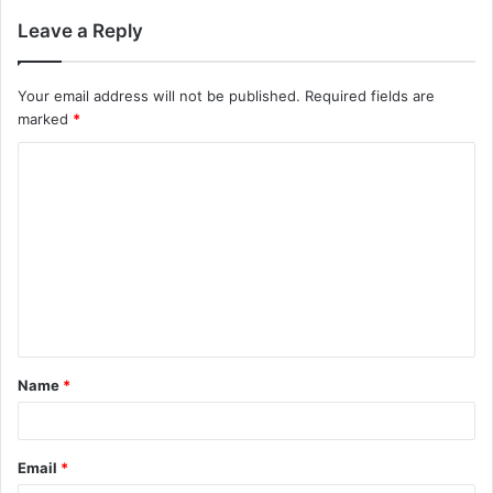
Leave a Reply
Your email address will not be published.
Required fields are
marked
*
C
o
m
m
e
n
t
Name
*
*
Email
*