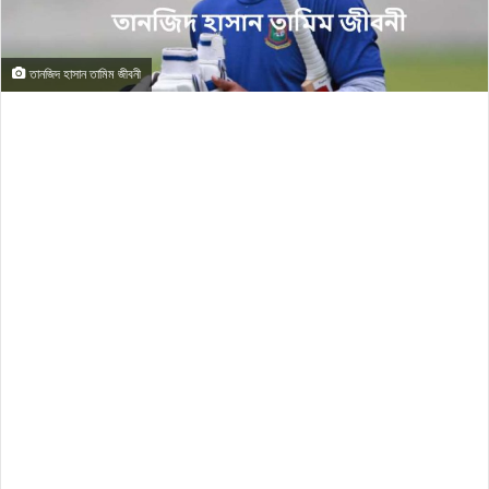
তানজিদ হাসান তামিম জীবনী