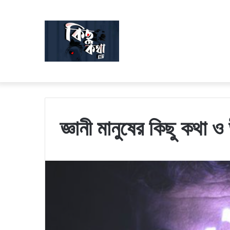
জ্ঞানী মানুষের কিছু কথা ও