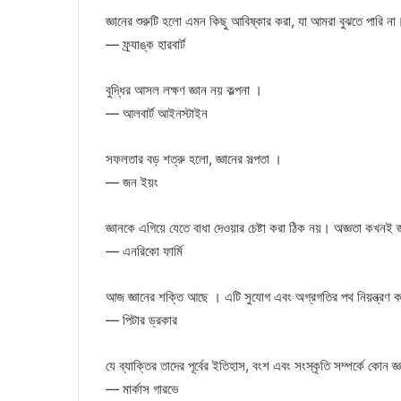
জ্ঞানের শুরুটি হলো এমন কিছু আবিষ্কার করা, যা আমরা বুঝতে পারি না
— ফ্র্যাঙ্ক হারবার্ট
বুদ্ধির আসল লক্ষণ জ্ঞান নয় কল্পনা ।
— আলবার্ট আইনস্টাইন
সফলতার বড় শত্রু হলো, জ্ঞানের সল্পতা ।
— জন ইয়ং
জ্ঞানকে এগিয়ে যেতে বাধা দেওয়ার চেষ্টা করা ঠিক নয়। অজ্ঞতা কখনই জ
— এনরিকো ফার্মি
আজ জ্ঞানের শক্তি আছে । এটি সুযোগ এবং অগ্রগতির পথ নিয়ন্ত্রণ 
— পিটার ড্রকার
যে ব্যাক্তির তাদের পূর্বের ইতিহাস, বংশ এবং সংস্কৃতি সম্পর্কে কোন
— মার্কাস গারভে