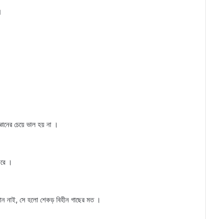
।
্ঞানের চেয়ে ভাল হয় না ।
করে ।
 জ্ঞান নাই, সে হলো শেকড় বিহীন গাছের মত ।