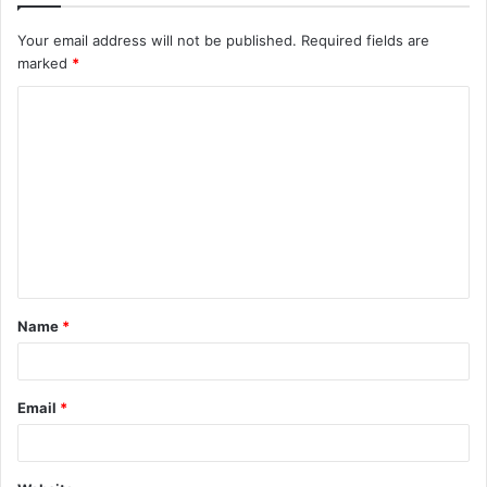
Your email address will not be published.
Required fields are
marked
*
C
o
m
m
e
n
t
Name
*
*
Email
*