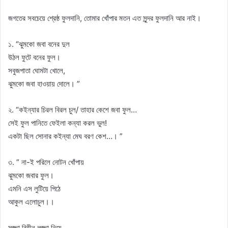
জগতের সবচেয়ে শ্রেষ্ঠ ফুলদানি, তোমার খোঁপার মতন এত সুন্দর ফুলদানি আর নাই।
১. “ঝুমকো জবা বনের দুল
উঠল ফুটে বনের ফুল।
সবুজপাতা ঘোমটা খোলে,
ঝুমকো জবা হাওয়ায় দোলে। ”
২. “কইন্যার চিরল বিরল চুল/ তাহার কেশে জবা ফুল…
সেই ফুল পানিতে ফেইলা কন্যা করল ভুল!
একটা ছিল সোনার কইন্যা মেঘ বরণ কেশ…। ”
৩. ” না-ই পরিলে নোটন খোঁপায়
ঝুমকো জবার ফুল।
এমনি এস লুটিয়ে পিঠে
আকুল এলোচুল।।
সজ্জা বিহীন লজ্জা নিয়ে