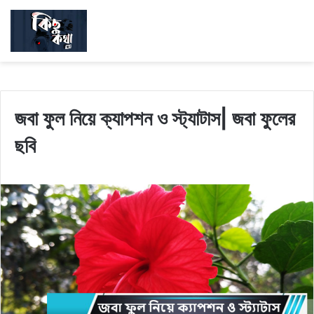
জবা ফুল নিয়ে ক্যাপশন ও স্ট্যাটাস| জবা ফুলের
ছবি