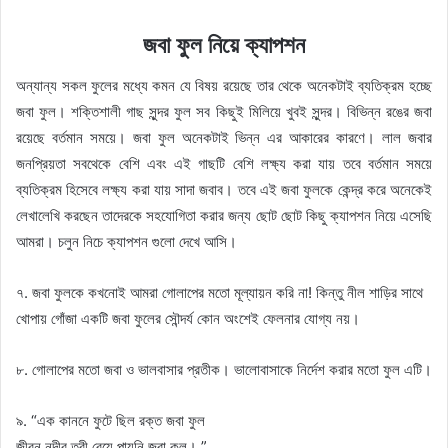
জবা ফুল নিয়ে ক্যাপশন
অন্যান্য সকল ফুলের মধ্যে কমন যে বিষয় রয়েছে তার থেকে অনেকটাই ব্যতিক্রম হচ্ছে
জবা ফুল। শক্তিশালী গাছ সুন্দর ফুল সব কিছুই মিলিয়ে খুবই সুন্দর। বিভিন্ন রঙের জবা
রয়েছে বর্তমান সময়ে। জবা ফুল অনেকটাই ভিন্ন এর আকারের কারণে। লাল জবার
জনপ্রিয়তা সবথেকে বেশি এবং এই গাছটি বেশি লক্ষ্য করা যায় তবে বর্তমান সময়ে
ব্যতিক্রম হিসেবে লক্ষ্য করা যায় সাদা জবাব। তবে এই জবা ফুলকে কেন্দ্র করে অনেকেই
লেখালেখি করছেন তাদেরকে সহযোগিতা করার জন্য ছোট ছোট কিছু ক্যাপশন নিয়ে এসেছি
আমরা। চলুন নিচে ক্যাপশন গুলো দেখে আসি।
৭. জবা ফুলকে কখনোই আমরা গোলাপের মতো মূল্যায়ন করি না! কিন্তু নীল শাড়ির সাথে
খোপায় গোঁজা একটি জবা ফুলের সৌন্দর্য কোন অংশেই ফেলনার যোগ্য নয়।
৮. গোলাপের মতো জবা ও ভালবাসার প্রতীক। ভালোবাসাকে নির্দেশ করার মতো ফুল এটি।
৯. “এক কাননে ফুটে ছিল রক্ত জবা ফুল
জীবন নদীর তরী বেয়ে পায়নি জবা কূল। ”