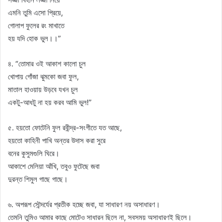
এমনি তুমি এসো প্রিয়ে,
গোলাপ ফুলের রং মাখাতে
হয় যদি হোক ভুল।।”
৪. “তোমার ওই আকাশ কালো চুল
খোপায় গোঁজা ঝুমকো জবা ফুল,
মাতাল হাওয়ায় উড়বে যখন চুল
একটু-আধটু না হয় করব আমি ভুল!”
৫. হয়তো ফোটেনি ফুল রবীন্দ্র-সংগীতে যত আছে,
হয়তো কাহিনী পাখি অন্তর উদাস করা সুরে
বনের কুসুমগুলি ঘিরে।
আকাশে মেলিয়া আঁখি, তবুও ফুটেছে জবা
দুরন্ত শিমুল গাছে গাছে।
৬. অপরূপ সৌন্দর্যের প্রতীক হচ্ছে জবা, যা সাধারণ নয় অসাধারণ।
তেমনি তুমিও আমার কাছে মোটেও সাধারন ছিলে না, সবসময় অসাধারণই ছিলে।