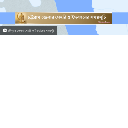
চট্টগ্রাম জেলার সেহরি ও ইফতারের সময়সূচি