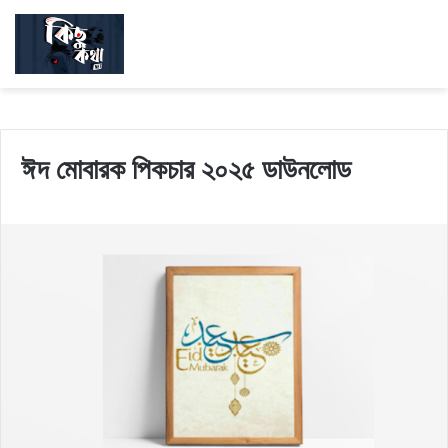
ঈদ মোবারক পিকচার ২০২৫ ডাউনলোড