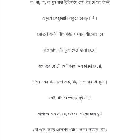
না, না, না, না খুন রাঙা ইতিহাসে শেষ রায় দেওয়া তারই
একুশে ফেব্রুয়ারি একুশে ফেব্রুয়ারি।
সেদিনো এমনি নীল গগনের বসনে শীতের শেষে
রাত জাগা চাঁদ চুমো খেয়েছিলো হেসে;
পথে পথে ফোটে রজনীগন্ধা অলকানন্দা যেনো,
এমন সময ঝড় এলো এক, ঝড় এলো ক্ষ্যাপা বুনো।
সেই আঁধারে পশুদের মুখ চেনা
তাহাদের তরে মায়ের, বোনের, ভায়ের চরম ঘৃণা
ওরা গুলি ছোঁড়ে এদেশের প্রাণে দেশের দাবীকে রোখে