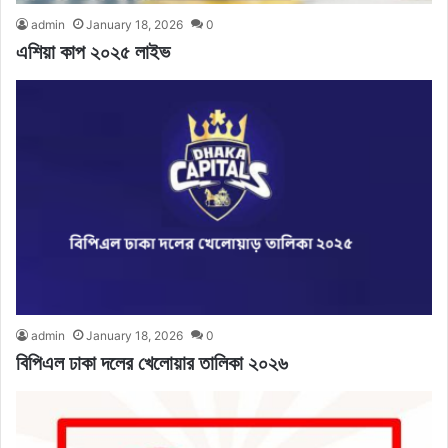
admin
January 18, 2026
0
এশিয়া কাপ ২০২৫ লাইভ
admin
January 18, 2026
0
বিপিএল ঢাকা দলের খেলোয়ার তালিকা ২০২৬