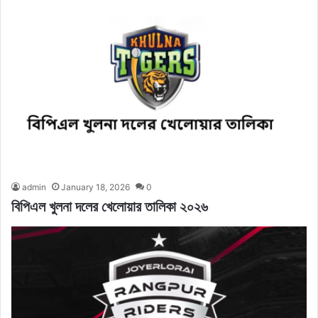
admin
January 18, 2026
0
বিপিএল খুলনা দলের খেলোয়ার তালিকা ২০২৬