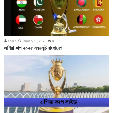
admin
January 18, 2026
0
এশিয়া কাপ ২০২৫ সময়সূচি বাংলাদেশ