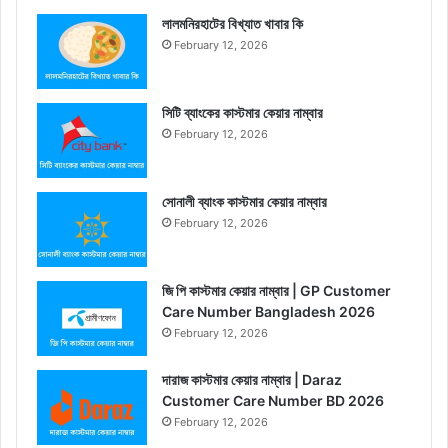
লালমনিরহাটের বিখ্যাত খাবার কি
February 12, 2026
সিটি ব্যাংকের কাস্টমার কেয়ার নাম্বার
February 12, 2026
সোনালী ব্যাংক কাস্টমার কেয়ার নাম্বার
February 12, 2026
জি পি কাস্টমার কেয়ার নাম্বার | GP Customer
Care Number Bangladesh 2026
February 12, 2026
দারাজ কাস্টমার কেয়ার নাম্বার | Daraz
Customer Care Number BD 2026
February 12, 2026