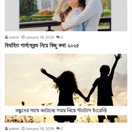
admin
January 18, 2026
0
বিবাহিত গার্লফ্রেন্ড নিয়ে কিছু কথা ২০২৫
admin
January 18, 2026
0