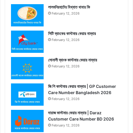
লালমনিরহাটের বিখ্যাত খাবার কি
February 12, 2026
সিটি ব্যাংকের কাস্টমার কেয়ার নাম্বার
February 12, 2026
সোনালী ব্যাংক কাস্টমার কেয়ার নাম্বার
February 12, 2026
জি পি কাস্টমার কেয়ার নাম্বার | GP Customer
Care Number Bangladesh 2026
February 12, 2026
দারাজ কাস্টমার কেয়ার নাম্বার | Daraz
Customer Care Number BD 2026
February 12, 2026