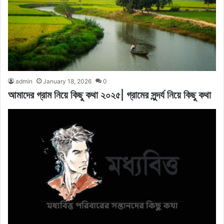
admin
January 18, 2026
0
আমাদের গ্রাম নিয়ে কিছু কথা ২০২৫| গ্রামের সুন্দর্য নিয়ে কিছু কথা