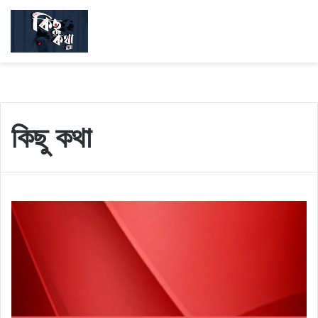
কিছু কথা